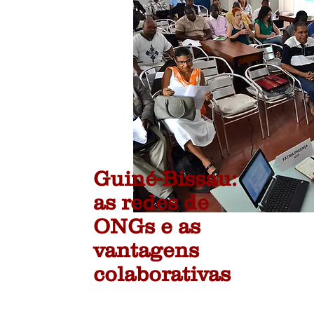
Guiné-Bissau:
as redes de
ONGs e as
vantagens
colaborativas